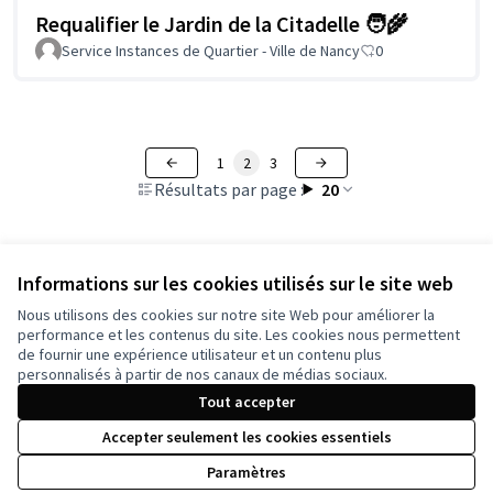
Requalifier le Jardin de la Citadelle 🧑‍🌾
Service Instances de Quartier - Ville de Nancy
0
1
2
3
Résultats par page :
20
Voir toutes les propositions retirées
Informations sur les cookies utilisés sur le site web
Nous utilisons des cookies sur notre site Web pour améliorer la
performance et les contenus du site. Les cookies nous permettent
de fournir une expérience utilisateur et un contenu plus
Conditions d'utilisation
personnalisés à partir de nos canaux de médias sociaux.
Paramètres des cookies
Tout accepter
Accepter seulement les cookies essentiels
Licence Cre
(Lien extern
Paramètres
(Lien externe)
Site réalisé grâce au
logiciel libre Decidim
.