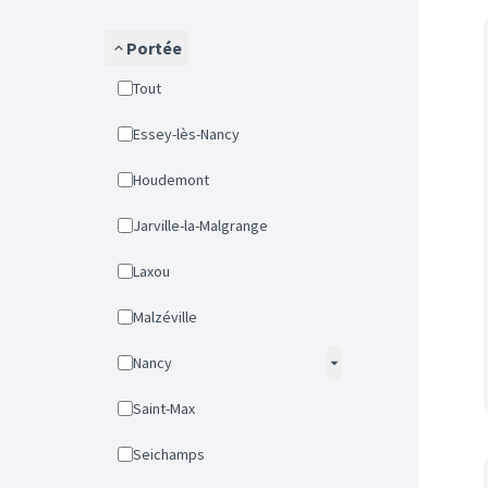
Portée
Tout
Essey-lès-Nancy
Houdemont
Jarville-la-Malgrange
Laxou
Malzéville
Nancy
Saint-Max
Seichamps