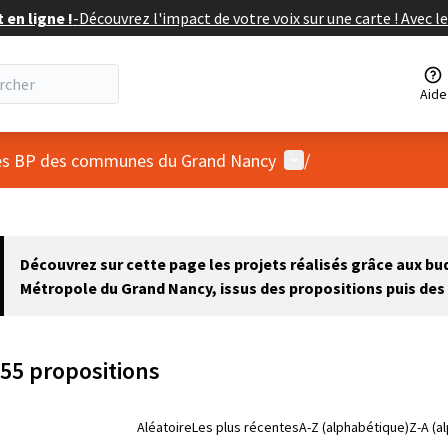
en ligne !
-
Découvrez l'impact de votre voix sur une carte ! Avec le
Aide
Menu utilisateur
 des BP des communes du Grand Nancy
/
 la carte
 suivant est une carte qui présente les éléments de cette page comm
Découvrez sur cette page les projets réalisés grâce aux b
Métropole du Grand Nancy, issus des propositions puis des 
55 propositions
Aléatoire
Les plus récentes
A-Z (alphabétique)
Z-A (a