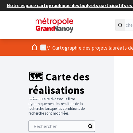
Notre espace cartographique des budgets participatifs est 
Accueil
Menu principal
/
/
Cartographie des projets lauréats
Passer
L'élément
+
−
🗺️ Carte des
réalisations
Le formulaire ci-dessous filtre
dynamiquement les résultats de la
recherche lorsque les conditions de
recherche sont modifiées.