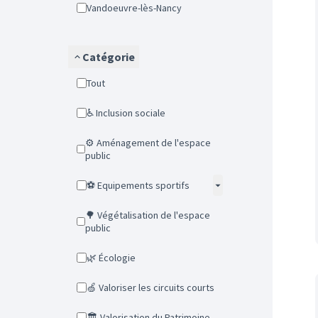
Vandoeuvre-lès-Nancy
Catégorie
Tout
♿ Inclusion sociale
⚙️ Aménagement de l'espace
public
⚽ Equipements sportifs
🌳 Végétalisation de l'espace
public
🌿 Écologie
🍏 Valoriser les circuits courts
🏛️ Valorisation du Patrimoine