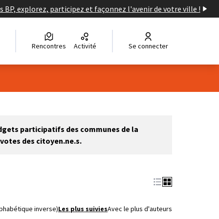
s BP, explorez, participez et façonnez l'avenir de votre ville !
Rencontres
Activité
Se connecter
Leaflet
|
©
OpenStreetMap
contributors
e des points de carte. L'élément peut être utilisé avec un lecteur
udgets participatifs des communes de la
votes des citoyen.ne.s.
lphabétique inverse)
Les plus suivies
Avec le plus d'auteurs