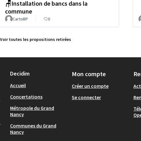
🪑Installation de bancs dans la
commune
CartoBP
0
Voir toutes les propositions retirées
Decidim
Mon compte
Re
Accueil
Créer un compte
Act
Concertations
Se connecter
Re
-
Métropole du Grand
Tél
Nancy
Op
.
Communes du Grand
Nancy