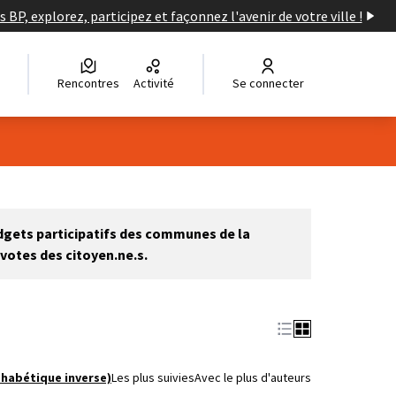
s BP, explorez, participez et façonnez l'avenir de votre ville !
Rencontres
Activité
Se connecter
Leaflet
|
©
OpenStreetMap
contributors
e des points de carte. L'élément peut être utilisé avec un lecteur
udgets participatifs des communes de la
votes des citoyen.ne.s.
phabétique inverse)
Les plus suivies
Avec le plus d'auteurs