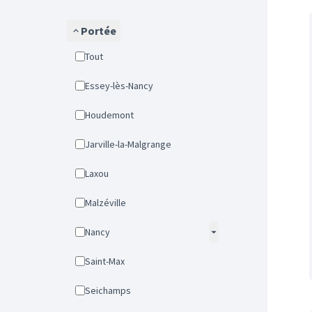
Portée
Tout
Essey-lès-Nancy
Houdemont
Jarville-la-Malgrange
Laxou
Malzéville
Nancy
Saint-Max
Seichamps