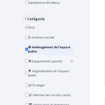
Vandoeuvre-lès-Nancy
Catégorie
Tout
♿ Inclusion sociale
⚙️ Aménagement de l'espace
public
⚽ Equipements sportifs
🌳 Végétalisation de l'espace
public
🌿 Écologie
🍏 Valoriser les circuits courts
🏛️ Valorisation du Patrimoine