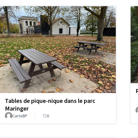
R
Tables de pique-nique dans le parc
Maringer
CartoBP
0