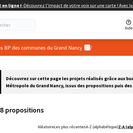
en ligne !
-
Découvrez l'impact de votre voix sur une carte ! Avec le
Aide
Menu utilisateur
 des BP des communes du Grand Nancy
/
 la carte
 suivant est une carte qui présente les éléments de cette page comm
Découvrez sur cette page les projets réalisés grâce aux b
Métropole du Grand Nancy, issus des propositions puis des 
8 propositions
Aléatoire
Les plus récentes
A-Z (alphabétique)
Z-A (al