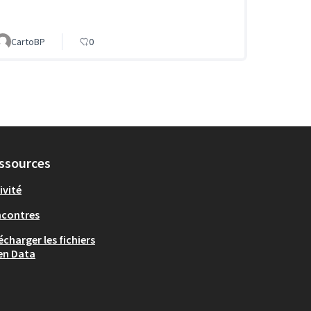
CartoBP
0
ssources
ivité
ncontres
écharger les fichiers
en Data