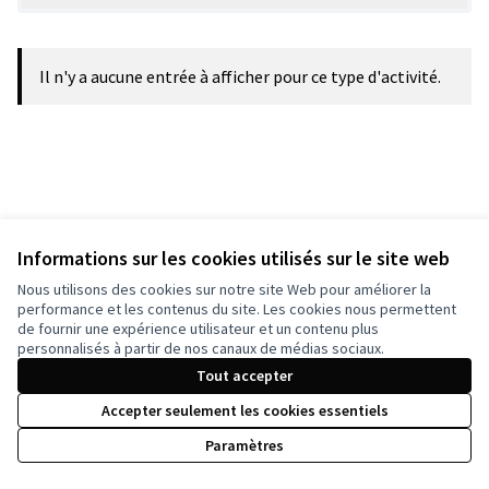
Il n'y a aucune entrée à afficher pour ce type d'activité.
Informations sur les cookies utilisés sur le site web
Nous utilisons des cookies sur notre site Web pour améliorer la
performance et les contenus du site. Les cookies nous permettent
de fournir une expérience utilisateur et un contenu plus
Conditions d'utilisation
personnalisés à partir de nos canaux de médias sociaux.
Paramètres des cookies
Tout accepter
Accepter seulement les cookies essentiels
Licence Cre
(Lien extern
Paramètres
(Lien externe)
Site réalisé grâce au
logiciel libre Decidim
.
(Lien externe)