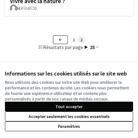
Vivre avec la nature ?
M.F
0
0
1
2
Résultats par page :
25
Informations sur les cookies utilisés sur le site web
Voir toutes les propositions retirées
Nous utilisons des cookies sur notre site Web pour améliorer la
performance et les contenus du site. Les cookies nous permettent
de fournir une expérience utilisateur et un contenu plus
Conditions d'utilisation
personnalisés à partir de nos canaux de médias sociaux.
Paramètres des cookies
Tout accepter
Accepter seulement les cookies essentiels
Licence Cre
(Lien extern
Paramètres
(Lien externe)
Site réalisé grâce au
logiciel libre Decidim
.
(Lien externe)