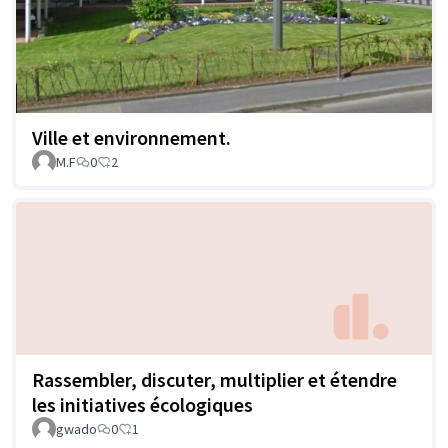
Ville et environnement.
M.F
0
2
Rassembler, discuter, multiplier et étendre
les initiatives écologiques
gwado
0
1