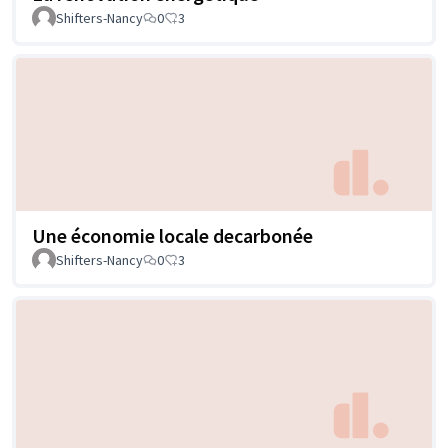
Shifters-Nancy
0
3
Une économie locale decarbonée
Shifters-Nancy
0
3