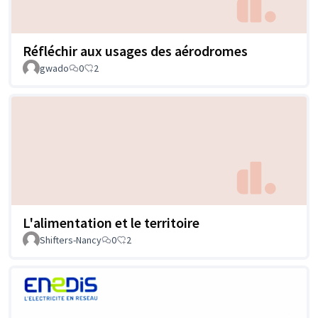
Réfléchir aux usages des aérodromes
gwado
0
2
L'alimentation et le territoire
Shifters-Nancy
0
2