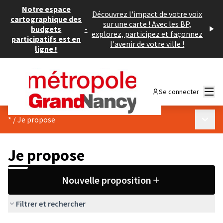
Notre espace
Découvrez l'impact de votre voix
cartographique des
sur une carte ! Avec les BP,
budgets
-
explorez, participez et façonnez
participatifs est en
l'avenir de votre ville !
ligne !
Menu
Se connecter
Menu p
*
/
Je propose
Je propose
Nouvelle proposition
Filtrer et rechercher