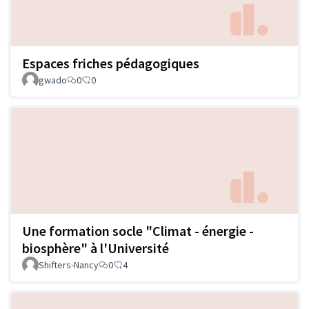
Espaces friches pédagogiques
gwado
0
0
Une formation socle "Climat - énergie -
biosphère" à l'Université
Shifters-Nancy
0
4