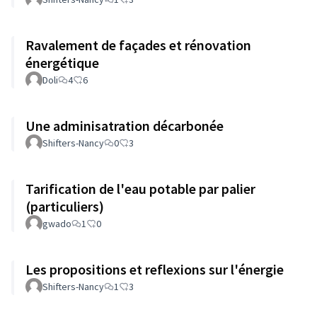
Ravalement de façades et rénovation
énergétique
Doli
4
6
Une adminisatration décarbonée
Shifters-Nancy
0
3
Tarification de l'eau potable par palier
(particuliers)
gwado
1
0
Les propositions et reflexions sur l'énergie
Shifters-Nancy
1
3