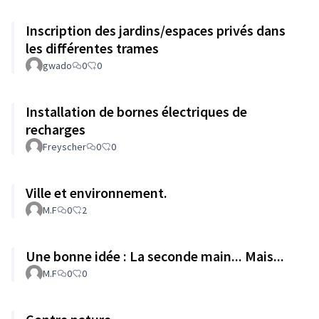
Inscription des jardins/espaces privés dans
les différentes trames
gwado
0
0
Installation de bornes électriques de
recharges
Freyscher
0
0
Ville et environnement.
M.F
0
2
Une bonne idée : La seconde main... Mais...
M.F
0
0