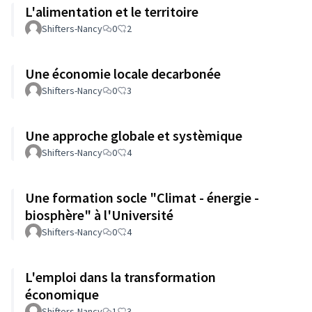
L'alimentation et le territoire
Shifters-Nancy
0
2
Une économie locale decarbonée
Shifters-Nancy
0
3
Une approche globale et systèmique
Shifters-Nancy
0
4
Une formation socle "Climat - énergie -
biosphère" à l'Université
Shifters-Nancy
0
4
L'emploi dans la transformation
économique
Shifters-Nancy
1
3