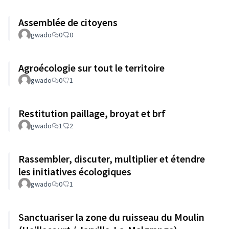
Assemblée de citoyens
gwado
0
0
Agroécologie sur tout le territoire
gwado
0
1
Restitution paillage, broyat et brf
gwado
1
2
Rassembler, discuter, multiplier et étendre
les initiatives écologiques
gwado
0
1
Sanctuariser la zone du ruisseau du Moulin