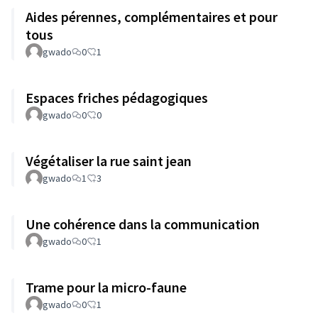
Aides pérennes, complémentaires et pour
tous
gwado
0
1
Espaces friches pédagogiques
gwado
0
0
Végétaliser la rue saint jean
gwado
1
3
Une cohérence dans la communication
gwado
0
1
Trame pour la micro-faune
gwado
0
1