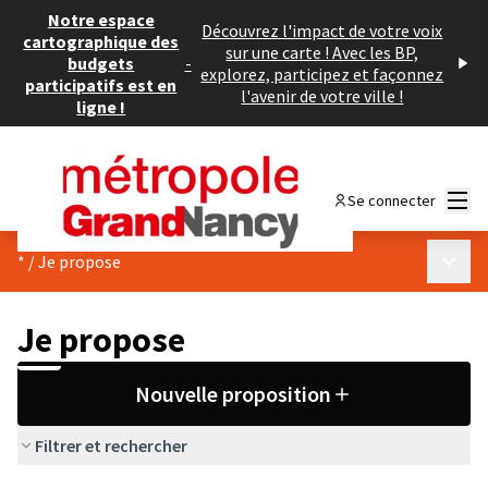
Notre espace
Découvrez l'impact de votre voix
cartographique des
sur une carte ! Avec les BP,
budgets
-
explorez, participez et façonnez
participatifs est en
l'avenir de votre ville !
ligne !
Menu
Se connecter
Menu p
*
/
Je propose
Je propose
Nouvelle proposition
Filtrer et rechercher