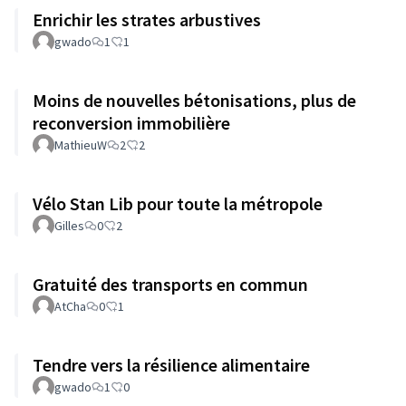
Enrichir les strates arbustives
gwado
1
1
Moins de nouvelles bétonisations, plus de
reconversion immobilière
MathieuW
2
2
Vélo Stan Lib pour toute la métropole
Gilles
0
2
Gratuité des transports en commun
AtCha
0
1
Tendre vers la résilience alimentaire
gwado
1
0