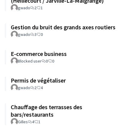
(Heillecourt / Jarville-La-Malgrange)
gwado
2
1
Gestion du bruit des grands axes routiers
gwado
3
0
E-commerce business
Blocked user
0
0
Permis de végétaliser
gwado
2
4
Chauffage des terrasses des
bars/restaurants
Gilles
4
1