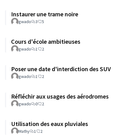
Instaurer une trame noire
gwado
3
5
Cours d'école ambitieuses
gwado
1
2
Poser une date d'interdiction des SUV
gwado
1
2
Réfléchir aux usages des aérodromes
gwado
0
2
Utilisation des eaux pluviales
Mathy
1
2