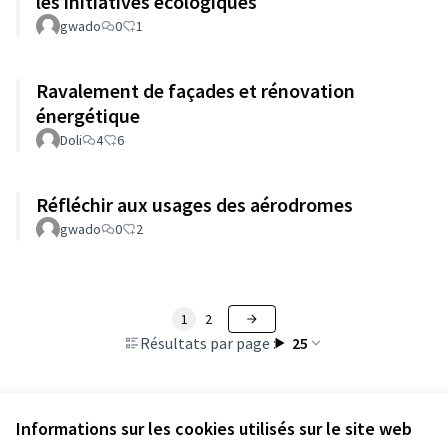
les initiatives écologiques
gwado
0
1
Ravalement de façades et rénovation
énergétique
Doli
4
6
Réfléchir aux usages des aérodromes
gwado
0
2
1
2
Résultats par page :
25
Informations sur les cookies utilisés sur le site web
Voir toutes les propositions retirées