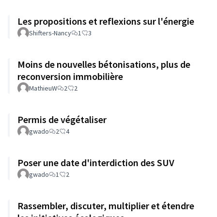
Les propositions et reflexions sur l'énergie
Shifters-Nancy
1
3
Moins de nouvelles bétonisations, plus de
reconversion immobilière
MathieuW
2
2
Permis de végétaliser
gwado
2
4
Poser une date d'interdiction des SUV
gwado
1
2
Rassembler, discuter, multiplier et étendre