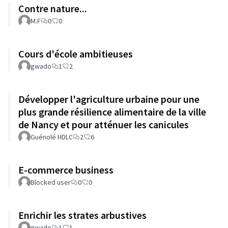
Contre nature...
M.F
0
0
Cours d'école ambitieuses
gwado
1
2
Développer l'agriculture urbaine pour une
plus grande résilience alimentaire de la ville
de Nancy et pour atténuer les canicules
Guénolé HDLC
2
6
E-commerce business
Blocked user
0
0
Enrichir les strates arbustives
gwado
1
1