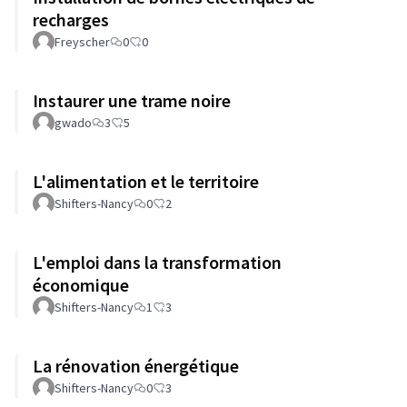
recharges
Freyscher
0
0
Instaurer une trame noire
gwado
3
5
L'alimentation et le territoire
Shifters-Nancy
0
2
L'emploi dans la transformation
économique
Shifters-Nancy
1
3
La rénovation énergétique
Shifters-Nancy
0
3