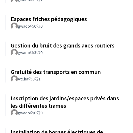
Espaces friches pédagogiques
gwado
0
0
Gestion du bruit des grands axes routiers
gwado
3
0
Gratuité des transports en commun
AtCha
0
1
Inscription des jardins/espaces privés dans
les différentes trames
gwado
0
0
Installation de bornes électriques de