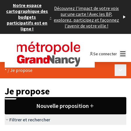
Notre espace
Découvrez l'impact de votre voix
cartographique des
sur une carte ! Avec les BP,
budgets
-
explorez, participez et façonnez
participatifs est en
l'avenir de votre ville !
ligne !
Menu
Se connecter
Menu p
*
/
Je propose
Je propose
Nouvelle proposition
Filtrer et rechercher