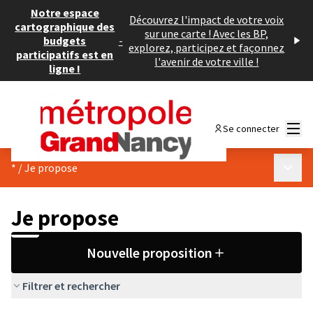
Notre espace
Découvrez l'impact de votre voix
cartographique des
sur une carte ! Avec les BP,
budgets
-
explorez, participez et façonnez
participatifs est en
l'avenir de votre ville !
ligne !
Menu
Se connecter
Menu p
*
/
Je propose
Je propose
Nouvelle proposition
Filtrer et rechercher