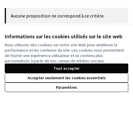
Aucune proposition ne correspond à ce critère.
Informations sur les cookies utilisés sur le site web
Voir toutes les propositions
Nous utilisons des cookies sur notre site Web pour améliorer la
performance et les contenus du site. Les cookies nous permettent
de fournir une expérience utilisateur et un contenu plus
personnalisés à partir de nos canaux de médias sociaux.
Tout accepter
Accepter seulement les cookies essentiels
Paramètres
Conditions d'utilisation
Paramètres des cookies
Licence Cre
(Lien extern
(Lien externe)
Site réalisé grâce au
logiciel libre Decidim
.