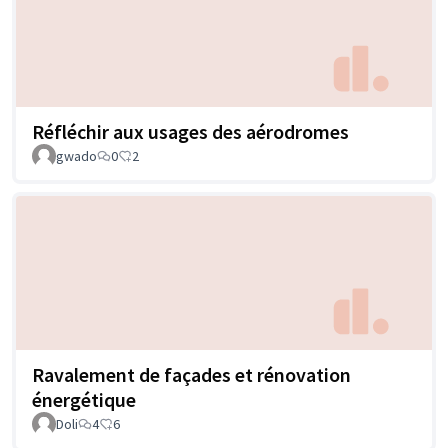
Réfléchir aux usages des aérodromes
gwado
0
2
Ravalement de façades et rénovation
énergétique
Doli
4
6