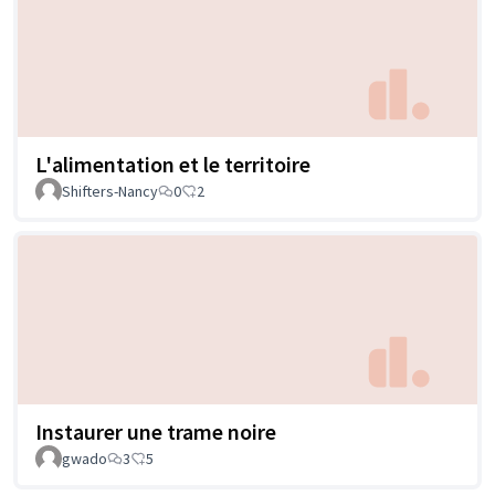
L'alimentation et le territoire
Shifters-Nancy
0
2
Instaurer une trame noire
gwado
3
5