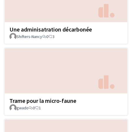
Une adminisatration décarbonée
Shifters-Nancy
0
3
Trame pour la micro-faune
gwado
0
1