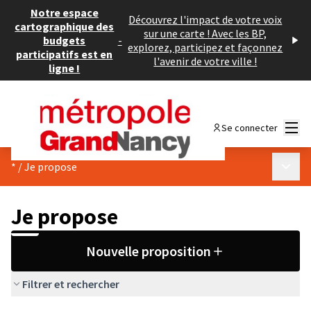
Notre espace
Découvrez l'impact de votre voix
cartographique des
sur une carte ! Avec les BP,
budgets
-
explorez, participez et façonnez
participatifs est en
l'avenir de votre ville !
ligne !
Menu
Se connecter
Menu p
*
/
Je propose
Je propose
Nouvelle proposition
Filtrer et rechercher