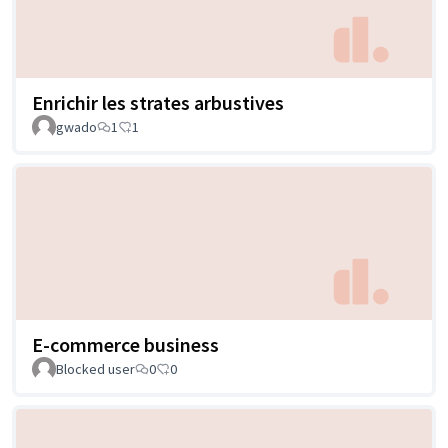
Enrichir les strates arbustives
gwado
1
1
E-commerce business
Blocked user
0
0