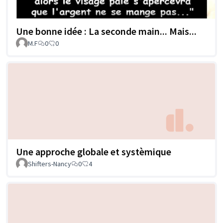
Une bonne idée : La seconde main... Mais...
M.F
0
0
Une approche globale et systèmique
Shifters-Nancy
0
4