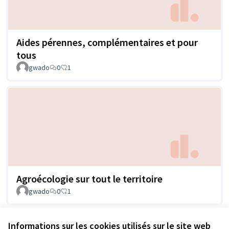
Aides pérennes, complémentaires et pour
tous
gwado
0
1
Agroécologie sur tout le territoire
gwado
0
1
Informations sur les cookies utilisés sur le site web
Voir toutes les propositions retirées