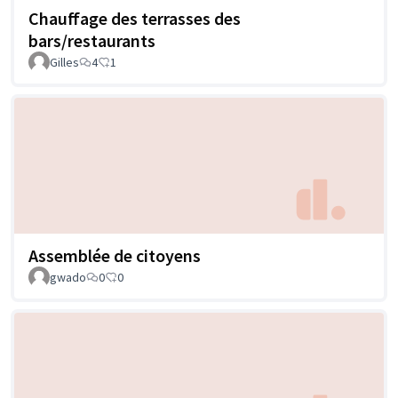
Chauffage des terrasses des
bars/restaurants
Gilles
4
1
Assemblée de citoyens
gwado
0
0