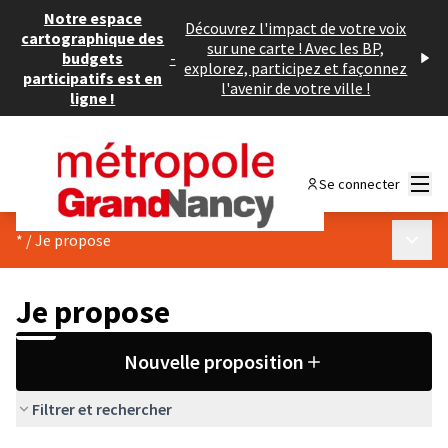
Notre espace
Découvrez l'impact de votre voix
cartographique des
sur une carte ! Avec les BP,
budgets
-
explorez, participez et façonnez
participatifs est en
l'avenir de votre ville !
ligne !
Menu
Se connecter
Menu p
*
/
Je propose
Je propose
Nouvelle proposition
Filtrer et rechercher