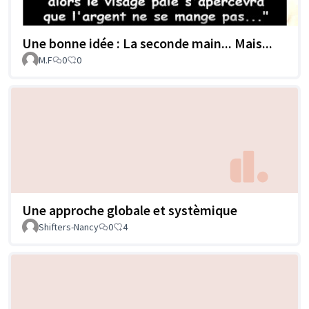
Une bonne idée : La seconde main... Mais...
M.F
0
0
Une approche globale et systèmique
Shifters-Nancy
0
4