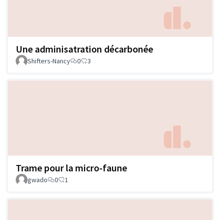
Une adminisatration décarbonée
Shifters-Nancy
0
3
Trame pour la micro-faune
gwado
0
1