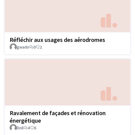
Réfléchir aux usages des aérodromes
gwado
0
2
Ravalement de façades et rénovation
énergétique
Doli
4
6