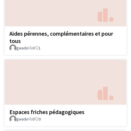
Aides pérennes, complémentaires et pour
tous
gwado
0
1
Espaces friches pédagogiques
gwado
0
0