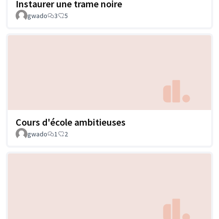
Instaurer une trame noire
gwado
3
5
Cours d'école ambitieuses
gwado
1
2