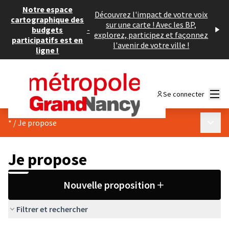
Notre espace
Découvrez l'impact de votre voix
cartographique des
sur une carte ! Avec les BP,
budgets
-
explorez, participez et façonnez
participatifs est en
l'avenir de votre ville !
ligne !
Menu
Se connecter
Menu p
*
/
Je propose
Je propose
Nouvelle proposition
Filtrer et rechercher