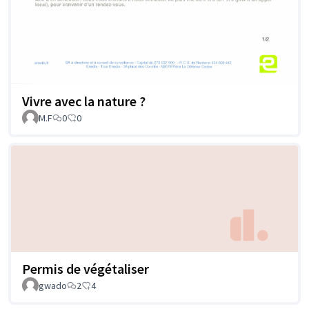
Vivre avec la nature ?
M.F
0
0
Permis de végétaliser
gwado
2
4