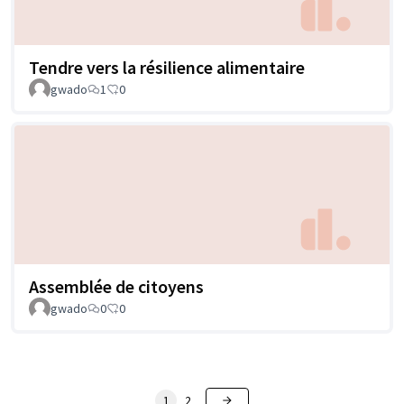
Tendre vers la résilience alimentaire
gwado
1
0
Assemblée de citoyens
gwado
0
0
1
2