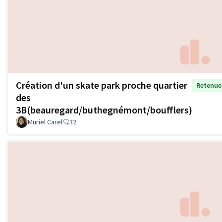
Création d'un skate park proche quartier
Retenue
des
3B(beauregard/buthegnémont/boufflers)
Muriel Carel
32