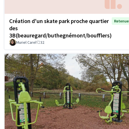
Création d'un skate park proche quartier
Retenue
des
3B(beauregard/buthegnémont/boufflers)
Muriel Carel
32