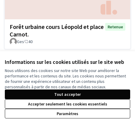
Forêt urbaine cours Léopold et place
Retenue
Carnot.
Ges
40
Voir toutes les propositions retirées
Informations sur les cookies utilisés sur le site web
Nous utilisons des cookies sur notre site Web pour améliorer la
performance et les contenus du site. Les cookies nous permettent
de fournir une expérience utilisateur et un contenu plus
personnalisés à partir de nos canaux de médias sociaux.
Tout accepter
Conditions d'utilisation
Paramètres des cookies
Accepter seulement les cookies essentiels
Paramètres
Licence Cre
(Lien extern
(Lien externe)
Site réalisé grâce au
logiciel libre Decidim
.
(Lien externe)