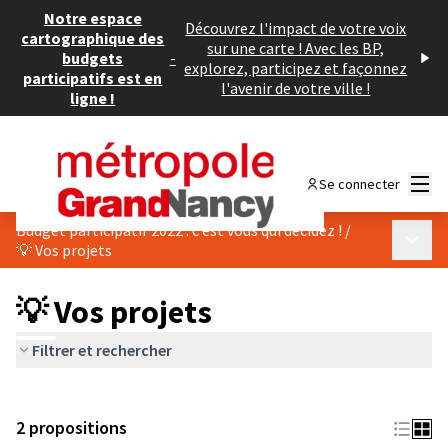
Notre espace
Découvrez l'impact de votre voix
cartographique des
sur une carte ! Avec les BP,
budgets
-
explorez, participez et façonnez
participatifs est en
l'avenir de votre ville !
ligne !
Menu
Se connecter
Budget participatif 2022 : c’est vous qui décidez !
/
Menu p
💡 Vos projets
💡 Vos projets
Filtrer et rechercher
2 propositions