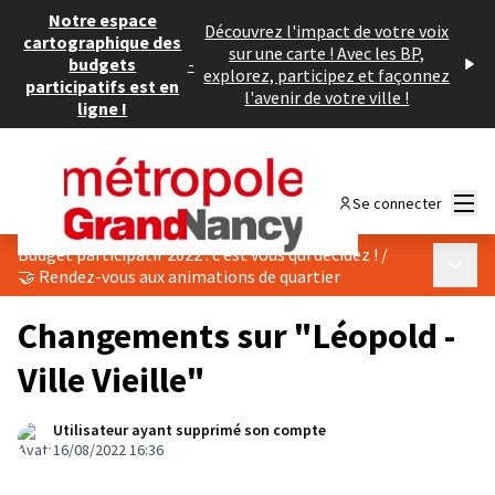
Notre espace
Découvrez l'impact de votre voix
cartographique des
sur une carte ! Avec les BP,
budgets
-
explorez, participez et façonnez
participatifs est en
l'avenir de votre ville !
ligne !
Menu
Se connecter
Budget participatif 2022 : c’est vous qui décidez !
/
Menu p
🤝 Rendez-vous aux animations de quartier
Changements sur "Léopold -
Ville Vieille"
Utilisateur ayant supprimé son compte
16/08/2022 16:36