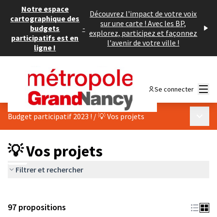
Notre espace
Découvrez l'impact de votre voix
cartographique des
sur une carte ! Avec les BP,
budgets
-
explorez, participez et façonnez
participatifs est en
l'avenir de votre ville !
ligne !
Menu
Se connecter
Menu p
Budget participatif 2023 !
/
💡 Vos projets
💡 Vos projets
Filtrer et rechercher
97 propositions