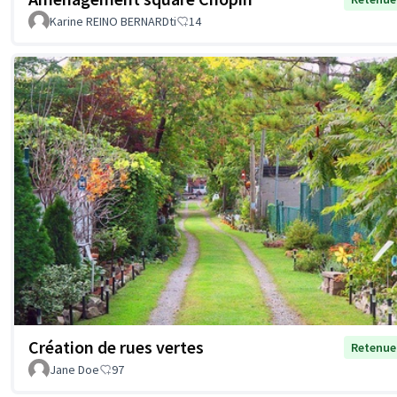
Karine REINO BERNARDti
14
Création de rues vertes
Retenue
Jane Doe
97