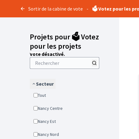
Sortir de la cabine de vote
-
🗳️ Votez pour les pr
Projets pour 🗳️ Votez
pour les projets
Vote désactivé.
Secteur
Tout
Nancy Centre
Nancy Est
Nancy Nord