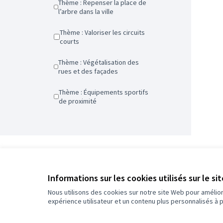
Thème : Repenser la place de
l’arbre dans la ville
Thème : Valoriser les circuits
courts
Thème : Végétalisation des
rues et des façades
Thème : Équipements sportifs
de proximité
0
/
Informations sur les cookies utilisés sur le si
5
Assigné
Nous utilisons des cookies sur notre site Web pour amélio
expérience utilisateur et un contenu plus personnalisés à 
Plus d'informations sur le budget