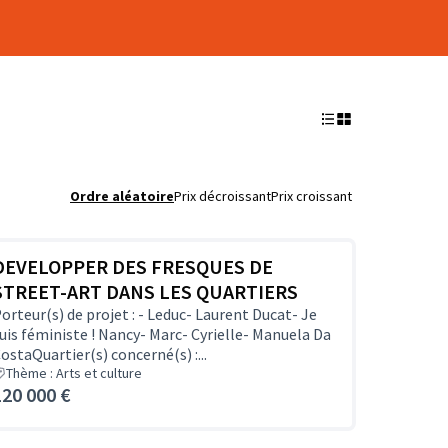
Ordre aléatoire
Prix décroissant
Prix croissant
DEVELOPPER DES FRESQUES DE
STREET-ART DANS LES QUARTIERS
orteur(s) de projet : - Leduc- Laurent Ducat- Je
uis féministe ! Nancy- Marc- Cyrielle- Manuela Da
ostaQuartier(s) concerné(s) :...
Thème : Arts et culture
120 000 €