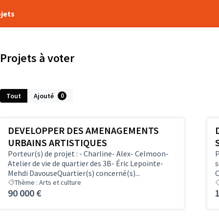
ojets
Projets à voter
Tout
Ajouté
0
DEVELOPPER DES AMENAGEMENTS
URBAINS ARTISTIQUES
Porteur(s) de projet : - Charline- Alex- Celmoon-
P
Atelier de vie de quartier des 3B- Éric Lepointe-
s
Mehdi DavouseQuartier(s) concerné(s)...
C
Thème : Arts et culture
90 000 €