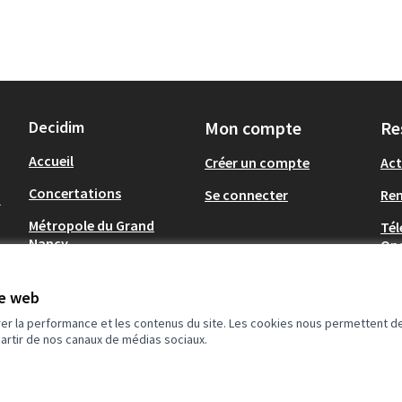
Decidim
Mon compte
Re
Accueil
Créer un compte
Act
Concertations
Se connecter
Re
-
Métropole du Grand
Tél
Nancy
Op
.
Communes du Grand
Nancy
te web
rer la performance et les contenus du site. Les cookies nous permettent de
partir de nos canaux de médias sociaux.