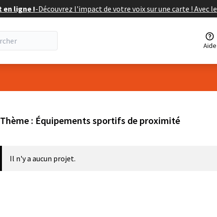
en ligne !
-
Découvrez l'impact de votre voix sur une carte ! Avec le
Aide
isateur
Thème : Équipements sportifs de proximité
Il n'y a aucun projet.