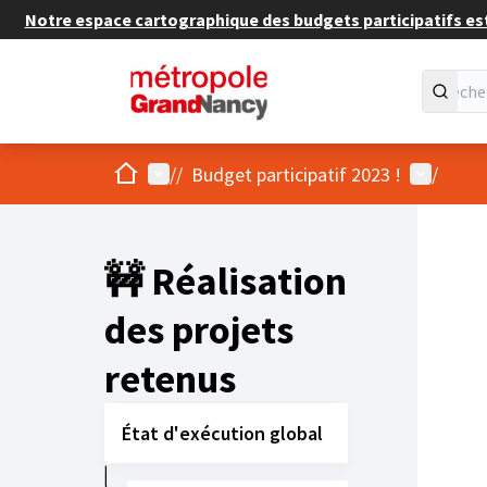
Notre espace cartographique des budgets participatifs est 
Accueil
Menu principal
Menu util
/
/
Budget participatif 2023 !
/
🚧 Réalisation
des projets
retenus
État d'exécution global