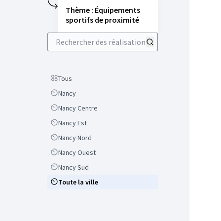
Thème : Équipements
sportifs de proximité
Rechercher des réalisations
Scope
Tous
Scope
Nancy
Scope
Nancy Centre
Scope
Nancy Est
Scope
Nancy Nord
Scope
Nancy Ouest
Scope
Nancy Sud
Scope
Toute la ville