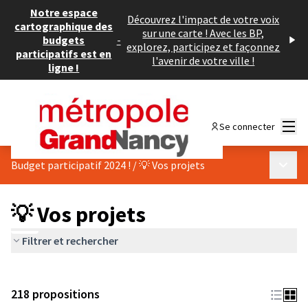
Notre espace
Découvrez l'impact de votre voix
cartographique des
sur une carte ! Avec les BP,
budgets
-
explorez, participez et façonnez
participatifs est en
l'avenir de votre ville !
ligne !
Menu
Se connecter
Menu p
Budget participatif 2024 !
/
💡 Vos projets
💡 Vos projets
Filtrer et rechercher
218 propositions