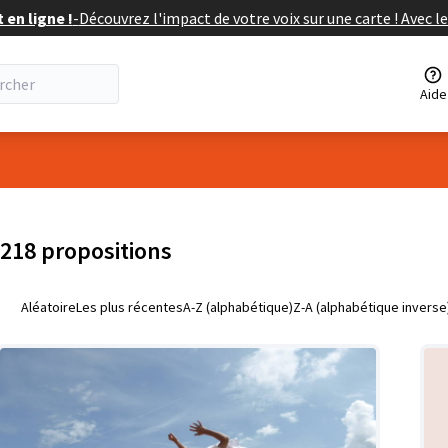
en ligne !
-
Découvrez l'impact de votre voix sur une carte ! Avec le
Aide
isateur
218 propositions
Aléatoire
Les plus récentes
A-Z (alphabétique)
Z-A (alphabétique inverse