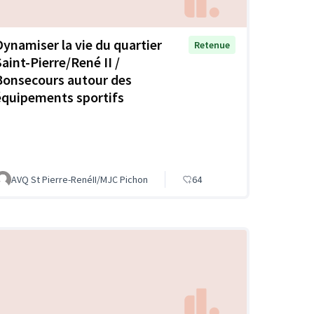
Dynamiser la vie du quartier
Retenue
Saint-Pierre/René II /
Bonsecours autour des
équipements sportifs
AVQ St Pierre-RenéII/MJC Pichon
64