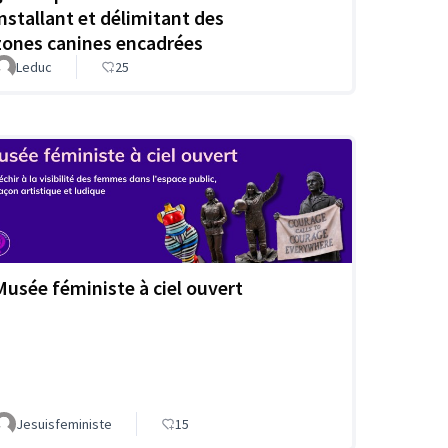
installant et délimitant des
zones canines encadrées
Leduc
25
Musée féministe à ciel ouvert
Jesuisfeministe
15