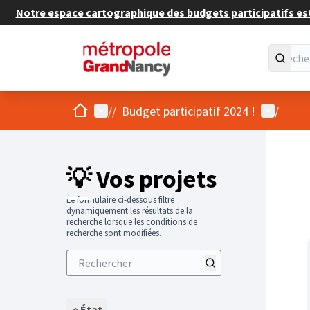
Notre espace cartographique des budgets participatifs est 
Accueil
Menu principal
Menu util
/
/
Budget participatif 2024 !
/
💡 Vos projets
Le formulaire ci-dessous filtre
dynamiquement les résultats de la
recherche lorsque les conditions de
recherche sont modifiées.
État