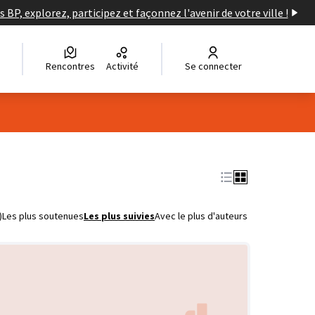
s BP, explorez, participez et façonnez l'avenir de votre ville !
Rencontres
Activité
Se connecter
)
Les plus soutenues
Les plus suivies
Avec le plus d'auteurs