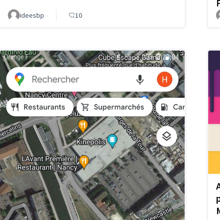
ideesbp
10