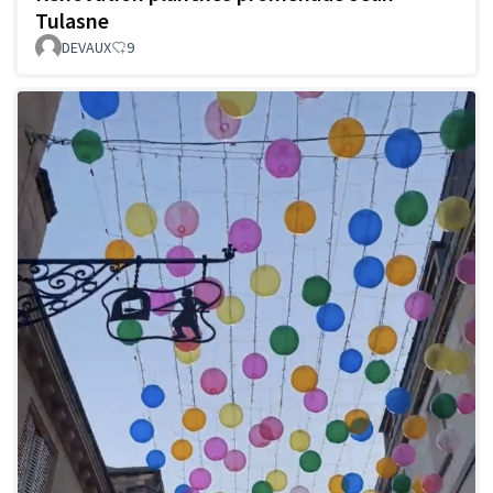
Tulasne
DEVAUX
9