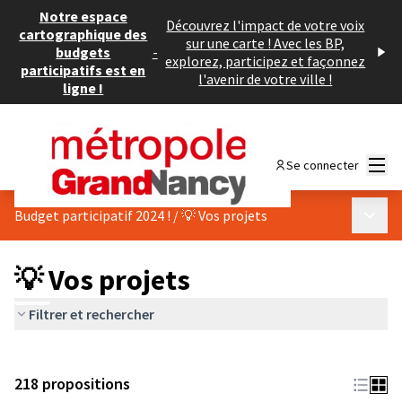
Notre espace
Découvrez l'impact de votre voix
cartographique des
sur une carte ! Avec les BP,
budgets
-
explorez, participez et façonnez
participatifs est en
l'avenir de votre ville !
ligne !
Menu
Se connecter
Menu p
Budget participatif 2024 !
/
💡 Vos projets
💡 Vos projets
Filtrer et rechercher
218 propositions