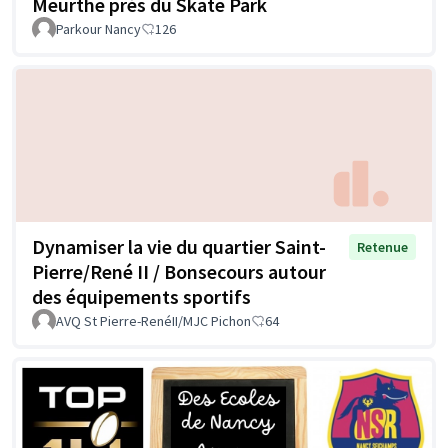
Meurthe près du Skate Park
Parkour Nancy
126
Dynamiser la vie du quartier Saint-
Retenue
Pierre/René II / Bonsecours autour
des équipements sportifs
AVQ St Pierre-RenéII/MJC Pichon
64