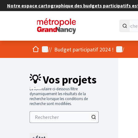
Notre espace cartographique des budgets participatifs est 
Accueil
Menu principal
Menu util
/
/
Budget participatif 2024 !
/
💡 Vos projets
Le formulaire ci-dessous filtre
dynamiquement les résultats de la
recherche lorsque les conditions de
recherche sont modifiées.
État