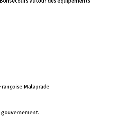
 / Bonsecours autour des équipements
 Françoise Malaprade
du gouvernement.