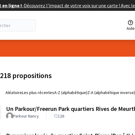
en ligne !
-
Découvrez l'impact de votre voix sur une carte ! Avec le
Aide
isateur
218 propositions
Aléatoire
Les plus récentes
A-Z (alphabétique)
Z-A (alphabétique inverse)
Un Parkour/Freerun Park quartiers Rives de Meurt
Parkour Nancy
126