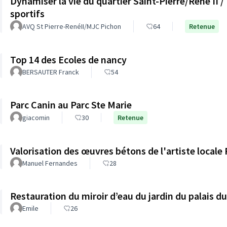
Dynamiser la vie du quartier Saint-Pierre/René II
sportifs
AVQ St Pierre-RenéII/MJC Pichon
64
Retenue
Top 14 des Ecoles de nancy
BERSAUTER Franck
54
Parc Canin au Parc Ste Marie
giacomin
30
Retenue
Valorisation des œuvres bétons de l'artiste locale
Manuel Fernandes
28
Restauration du miroir d’eau du jardin du palais 
Emile
26