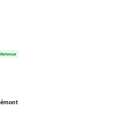
Retenue
udémont