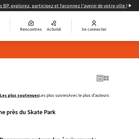
s BP, explorez, participez et façonnez l'avenir de votre ville !
Rencontres
Activité
Se connecter
Les plus soutenues
Les plus suivies
Avec le plus d'auteurs
he près du Skate Park