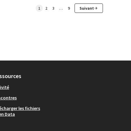
1
2
3
…
9
Suivant
ssources
ivité
ncontres
écharger les fichiers
en Data