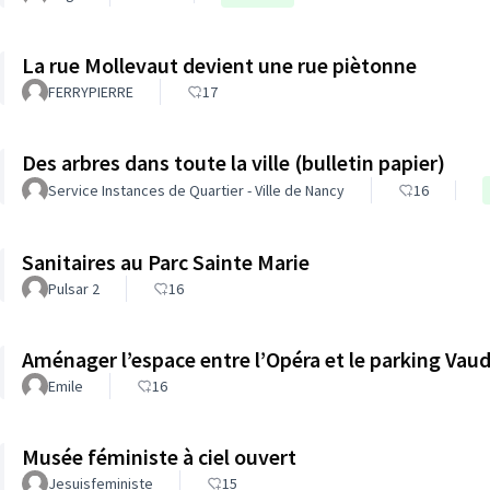
La rue Mollevaut devient une rue piètonne
FERRYPIERRE
17
Des arbres dans toute la ville (bulletin papier)
Service Instances de Quartier - Ville de Nancy
16
Sanitaires au Parc Sainte Marie
Pulsar 2
16
Aménager l’espace entre l’Opéra et le parking Va
Emile
16
Musée féministe à ciel ouvert
Jesuisfeministe
15