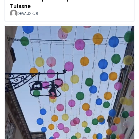
Tulasne
DEVAUX
9