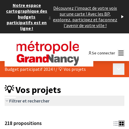
Notre espace
Découvrez l'impact de votre voix
cartographique des
sur une carte ! Avec les BP,
budgets
-
explorez, participez et façonnez
participatifs est en
l'avenir de votre ville !
ligne !
Menu
Se connecter
Menu p
Budget participatif 2024 !
/
💡 Vos projets
💡 Vos projets
Filtrer et rechercher
218 propositions