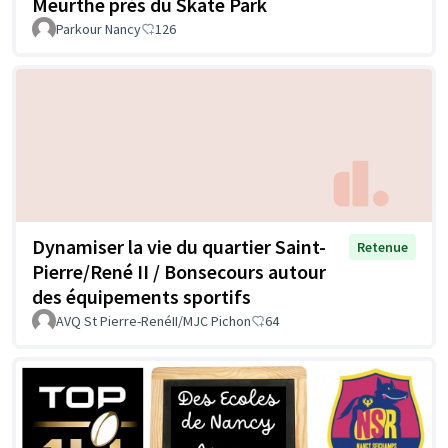
Meurthe près du Skate Park
Parkour Nancy
126
Dynamiser la vie du quartier Saint-
Retenue
Pierre/René II / Bonsecours autour
des équipements sportifs
AVQ St Pierre-RenéII/MJC Pichon
64