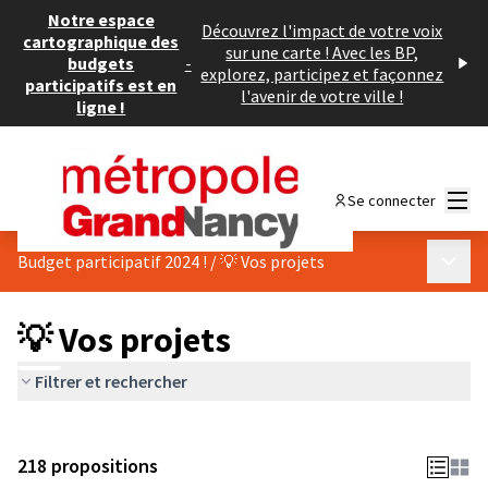
Notre espace
Découvrez l'impact de votre voix
cartographique des
sur une carte ! Avec les BP,
budgets
-
explorez, participez et façonnez
participatifs est en
l'avenir de votre ville !
ligne !
Menu
Se connecter
Menu p
Budget participatif 2024 !
/
💡 Vos projets
💡 Vos projets
Filtrer et rechercher
218 propositions