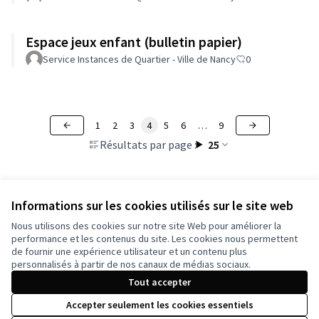
Espace jeux enfant (bulletin papier)
Service Instances de Quartier - Ville de Nancy
0
1
2
3
4
5
6
…
9
Résultats par page :
25
Informations sur les cookies utilisés sur le site web
Voir toutes les propositions retirées
Nous utilisons des cookies sur notre site Web pour améliorer la
performance et les contenus du site. Les cookies nous permettent
de fournir une expérience utilisateur et un contenu plus
Conditions d'utilisation
personnalisés à partir de nos canaux de médias sociaux.
Paramètres des cookies
Tout accepter
Accepter seulement les cookies essentiels