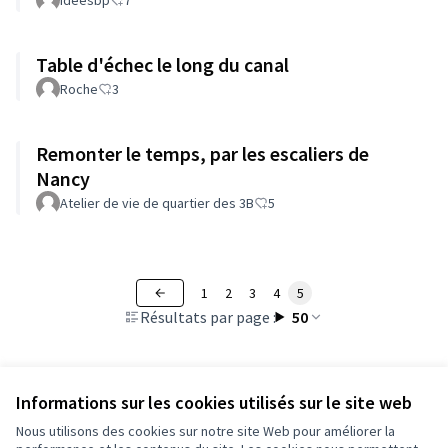
ideesbp
7
Table d'échec le long du canal
Roche
3
Remonter le temps, par les escaliers de
Nancy
Atelier de vie de quartier des 3B
5
1
2
3
4
5
Résultats par page :
50
Informations sur les cookies utilisés sur le site web
Voir toutes les propositions retirées
Nous utilisons des cookies sur notre site Web pour améliorer la