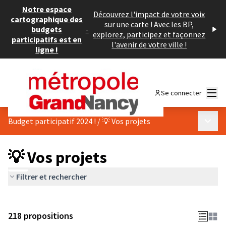
Notre espace
Découvrez l'impact de votre voix
cartographique des
sur une carte ! Avec les BP,
budgets
-
explorez, participez et façonnez
participatifs est en
l'avenir de votre ville !
ligne !
Menu
Se connecter
Menu p
Budget participatif 2024 !
/
💡 Vos projets
💡 Vos projets
Filtrer et rechercher
218 propositions