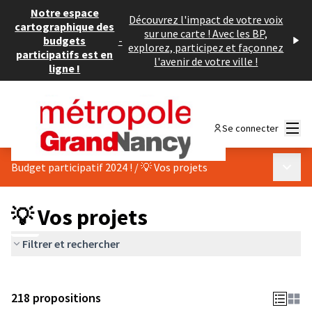
Notre espace
Découvrez l'impact de votre voix
cartographique des
sur une carte ! Avec les BP,
budgets
-
explorez, participez et façonnez
participatifs est en
l'avenir de votre ville !
ligne !
Menu
Se connecter
Menu p
Budget participatif 2024 !
/
💡 Vos projets
💡 Vos projets
Filtrer et rechercher
218 propositions