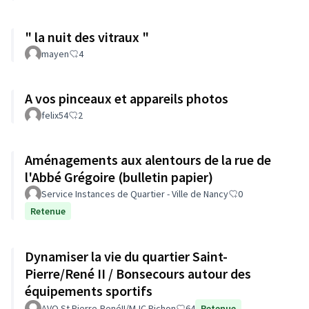
" la nuit des vitraux "
mayen
4
A vos pinceaux et appareils photos
felix54
2
Aménagements aux alentours de la rue de
l'Abbé Grégoire (bulletin papier)
Service Instances de Quartier - Ville de Nancy
0
Retenue
Dynamiser la vie du quartier Saint-
Pierre/René II / Bonsecours autour des
équipements sportifs
AVQ St Pierre-RenéII/MJC Pichon
64
Retenue