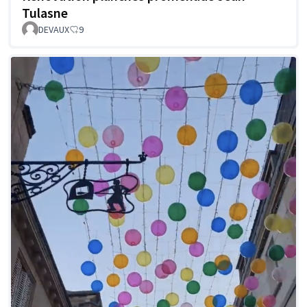
Tulasne
DEVAUX
9