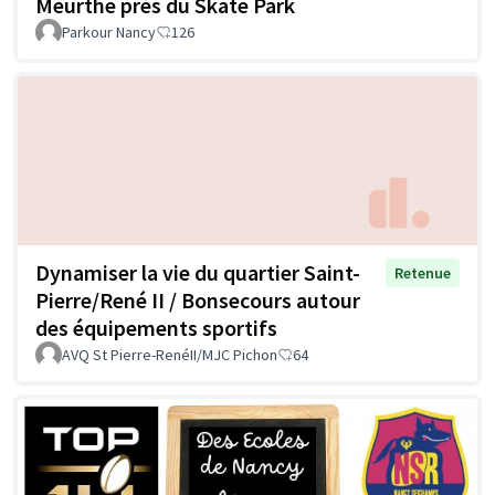
Meurthe près du Skate Park
Parkour Nancy
126
Dynamiser la vie du quartier Saint-
Retenue
Pierre/René II / Bonsecours autour
des équipements sportifs
AVQ St Pierre-RenéII/MJC Pichon
64