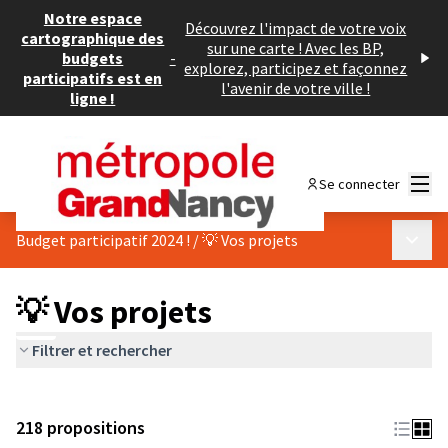
Notre espace
Découvrez l'impact de votre voix
cartographique des
sur une carte ! Avec les BP,
budgets
-
explorez, participez et façonnez
participatifs est en
l'avenir de votre ville !
ligne !
Menu
Se connecter
Menu p
Budget participatif 2024 !
/
💡 Vos projets
💡 Vos projets
Filtrer et rechercher
218 propositions