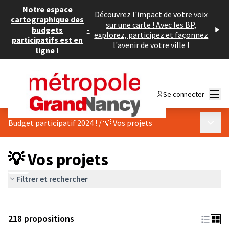
Notre espace
Découvrez l'impact de votre voix
cartographique des
sur une carte ! Avec les BP,
budgets
-
explorez, participez et façonnez
participatifs est en
l'avenir de votre ville !
ligne !
Menu
Se connecter
Menu p
Budget participatif 2024 !
/
💡 Vos projets
💡 Vos projets
Filtrer et rechercher
218 propositions