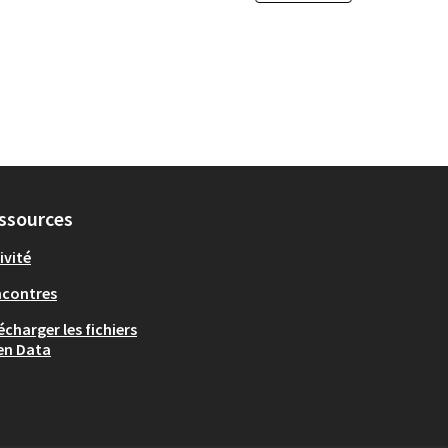
ssources
ivité
ncontres
écharger les fichiers
en Data