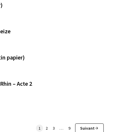
r)
eize
in papier)
Rhin – Acte 2
1
2
3
…
9
Suivant