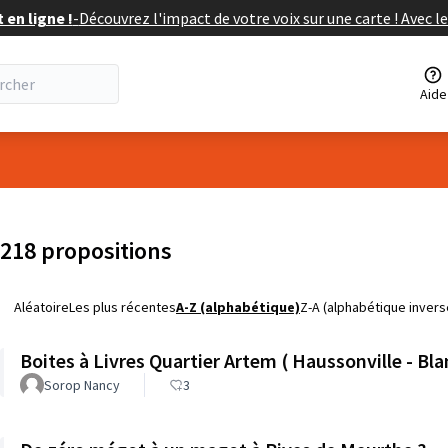
en ligne !
-
Découvrez l'impact de votre voix sur une carte ! Avec le
Aide
isateur
218 propositions
Aléatoire
Les plus récentes
A-Z (alphabétique)
Z-A (alphabétique invers
Boites à Livres Quartier Artem ( Haussonville - B
Sorop Nancy
3