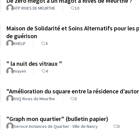
De zéro mégot à un magot à Rives de Meurthe ?
ATP RIVES DE MEURTHE
10
Maison de Solidarité et Soins Alternatifs pour les 
de guérison
KHELIF
4
" la nuit des vitraux "
mayen
4
"Amélioration du square entre la résidence d’aut
AVQ Rives de Meurthe
0
"Graph mon quartier" (bulletin papier)
Service Instances de Quartier - Ville de Nancy
0