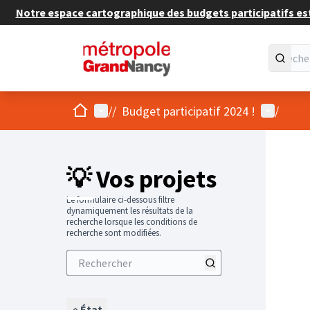
Notre espace cartographique des budgets participatifs est 
Accueil
Menu principal
Menu util
/
/
Budget participatif 2024 !
/
💡 Vos projets
Le formulaire ci-dessous filtre
dynamiquement les résultats de la
recherche lorsque les conditions de
recherche sont modifiées.
État