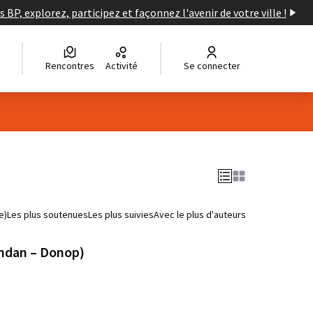
s BP, explorez, participez et façonnez l'avenir de votre ville !
Rencontres
Activité
Se connecter
e)
Les plus soutenues
Les plus suivies
Avec le plus d'auteurs
landan – Donop)