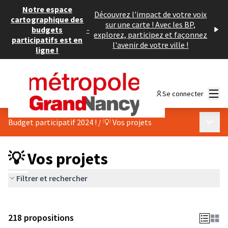
Notre espace
Découvrez l'impact de votre voix
cartographique des
sur une carte ! Avec les BP,
budgets
-
explorez, participez et façonnez
participatifs est en
l'avenir de votre ville !
ligne !
Menu
Se connecter
Menu p
Budget participatif 2024 !
/
💡 Vos projets
💡 Vos projets
Filtrer et rechercher
218 propositions