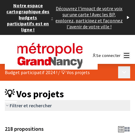
Notre espace
Découvrez l'impact de votre voix
cartographique des
sur une carte ! Avec les BP,
budgets
-
explorez, participez et façonnez
participatifs est en
l'avenir de votre ville !
ligne !
Menu
Se connecter
Menu p
Budget participatif 2024 !
/
💡 Vos projets
💡 Vos projets
Filtrer et rechercher
218 propositions