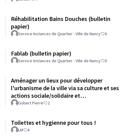
Réhabilitation Bains Douches (bulletin
papier)
Service Instances de Quartier - Ville de Nancy
6
Fablab (bulletin papier)
Service Instances de Quartier - Ville de Nancy
0
Aménager un lieux pour développer
l'urbanisme de la ville via sa culture et ses
actions sociale/solidaire et
intergénérationnel
Gobert Pierre
2
Toilettes et hygienne pour tous !
LM
4