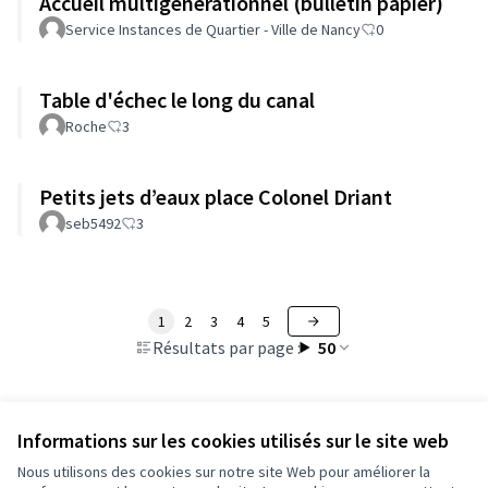
Accueil multigénérationnel (bulletin papier)
Service Instances de Quartier - Ville de Nancy
0
Table d'échec le long du canal
Roche
3
Petits jets d’eaux place Colonel Driant
seb5492
3
1
2
3
4
5
Résultats par page :
50
Informations sur les cookies utilisés sur le site web
Voir toutes les propositions retirées
Nous utilisons des cookies sur notre site Web pour améliorer la