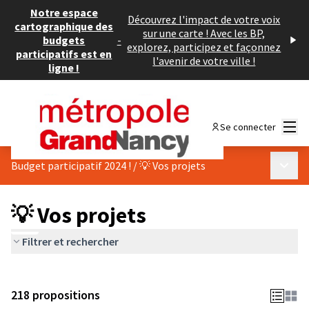
Notre espace
Découvrez l'impact de votre voix
cartographique des
sur une carte ! Avec les BP,
budgets
-
explorez, participez et façonnez
participatifs est en
l'avenir de votre ville !
ligne !
Menu
Se connecter
Menu p
Budget participatif 2024 !
/
💡 Vos projets
💡 Vos projets
Filtrer et rechercher
218 propositions