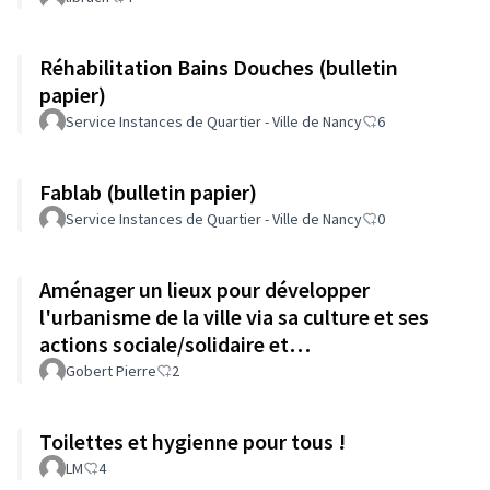
Réhabilitation Bains Douches (bulletin
papier)
Service Instances de Quartier - Ville de Nancy
6
Fablab (bulletin papier)
Service Instances de Quartier - Ville de Nancy
0
Aménager un lieux pour développer
l'urbanisme de la ville via sa culture et ses
actions sociale/solidaire et
intergénérationnel
Gobert Pierre
2
Toilettes et hygienne pour tous !
LM
4