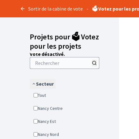
Sortir de la cabine de vote
-
🗳️ Votez pour les pr
Projets pour 🗳️ Votez
pour les projets
Vote désactivé.
Secteur
Tout
Nancy Centre
Nancy Est
Nancy Nord