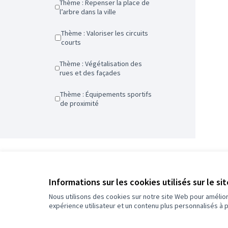
Thème : Repenser la place de
l’arbre dans la ville
Thème : Valoriser les circuits
courts
Thème : Végétalisation des
rues et des façades
Thème : Équipements sportifs
de proximité
0
/
Informations sur les cookies utilisés sur le si
5
Assigné
Nous utilisons des cookies sur notre site Web pour amélio
expérience utilisateur et un contenu plus personnalisés à 
Plus d'informations sur le budget