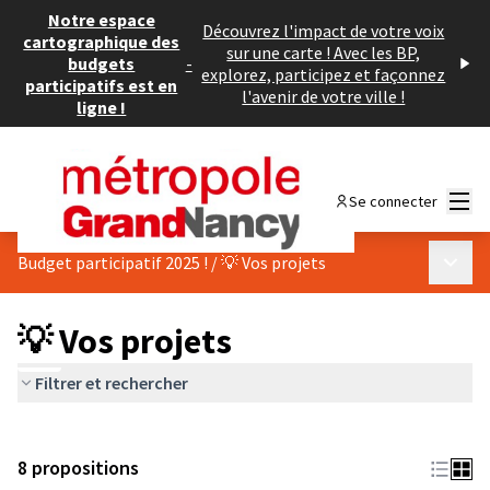
Notre espace
Découvrez l'impact de votre voix
cartographique des
sur une carte ! Avec les BP,
budgets
-
explorez, participez et façonnez
participatifs est en
l'avenir de votre ville !
ligne !
Menu
Se connecter
Menu p
Budget participatif 2025 !
/
💡 Vos projets
💡 Vos projets
Filtrer et rechercher
8 propositions