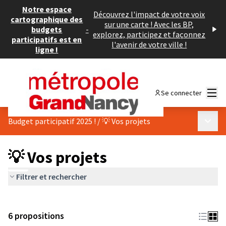
Notre espace
Découvrez l'impact de votre voix
cartographique des
sur une carte ! Avec les BP,
budgets
-
explorez, participez et façonnez
participatifs est en
l'avenir de votre ville !
ligne !
Menu
Se connecter
Menu p
Budget participatif 2025 !
/
💡 Vos projets
💡 Vos projets
Filtrer et rechercher
6 propositions