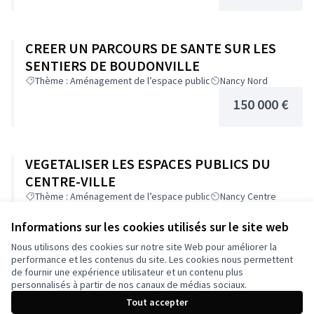
CREER UN PARCOURS DE SANTE SUR LES
SENTIERS DE BOUDONVILLE
Thème : Aménagement de l’espace public
Nancy Nord
150 000 €
VEGETALISER LES ESPACES PUBLICS DU
CENTRE-VILLE
Thème : Aménagement de l’espace public
Nancy Centre
180 000 €
Informations sur les cookies utilisés sur le site web
Nous utilisons des cookies sur notre site Web pour améliorer la
performance et les contenus du site. Les cookies nous permettent
de fournir une expérience utilisateur et un contenu plus
AMENAGER DES ESPACES DE CONVIVIALITE
personnalisés à partir de nos canaux de médias sociaux.
ET DE REPAS EN PLEIN AIR
Tout accepter
Thème : Aménagement de l’espace public
Toute la ville