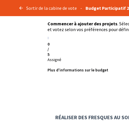
Sortir de la cabine de vote
-
Budget Participatif 
Commencer à ajouter des projets
. Séle
et votez selon vos préférences pour défini
0
/
5
Assigné
Plus d'informations sur le budget
RÉALISER DES FRESQUES AU SOL