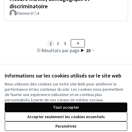
discriminatoire
Etienne D
4
1
2
3
Résultats par page :
25
Informations sur les cookies utilisés sur le site web
Voir toutes les propositions retirées
Nous utilisons des cookies sur notre site Web pour améliorer la
performance et les contenus du site. Les cookies nous permettent
de fournir une expérience utilisateur et un contenu plus
Conditions d'utilisation
personnalisés à partir de nos canaux de médias sociaux.
Paramètres des cookies
Tout accepter
Accepter seulement les cookies essentiels
Licence Cre
(Lien extern
Paramètres
(Lien externe)
Site réalisé grâce au
logiciel libre Decidim
.