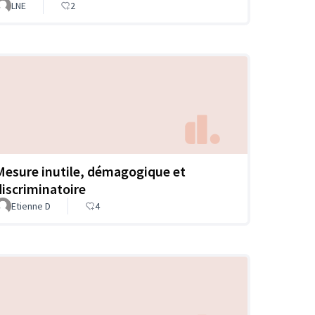
LNE
2
Mesure inutile, démagogique et
discriminatoire
Etienne D
4