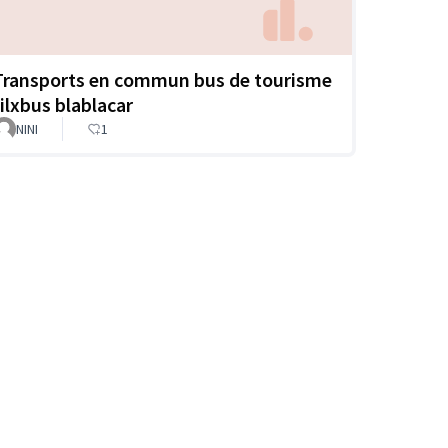
Transports en commun bus de tourisme
filxbus blablacar
NINI
1