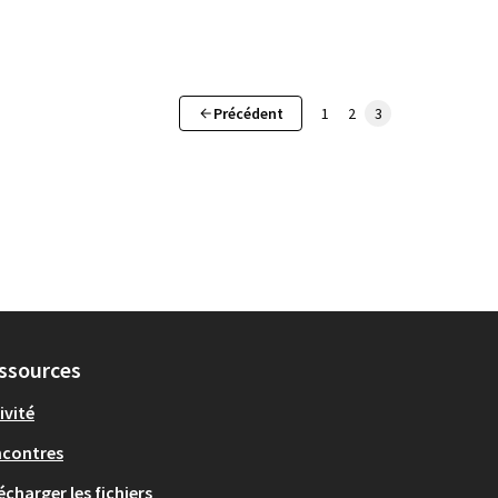
Précédent
1
2
3
ssources
ivité
ncontres
écharger les fichiers