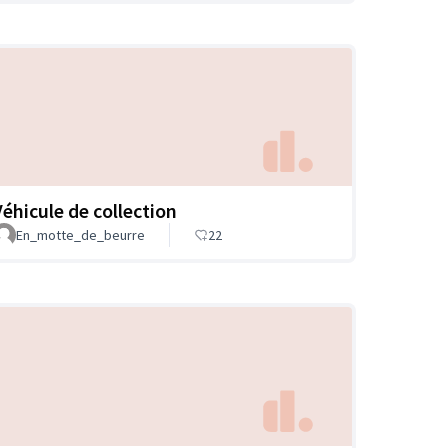
Véhicule de collection
En_motte_de_beurre
22