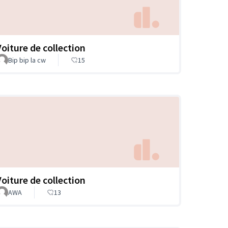
Voiture de collection
Bip bip la cw
15
Voiture de collection
AWA
13