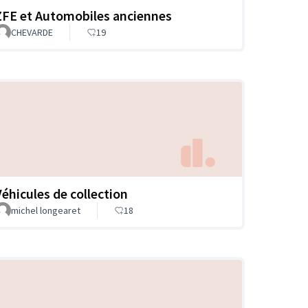
ZFE et Automobiles anciennes
CHEVARDE
19
Véhicules de collection
michel longearet
18