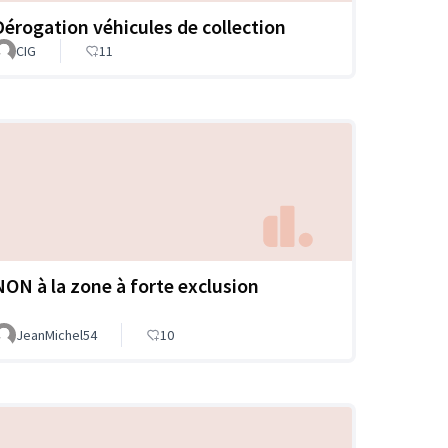
Dérogation véhicules de collection
CIG
11
NON à la zone à forte exclusion
JeanMichel54
10