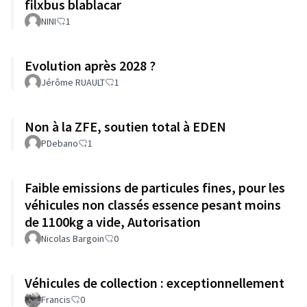
filxbus blablacar
NINI
1
Evolution après 2028 ?
Jérôme RUAULT
1
Non à la ZFE, soutien total à EDEN
PDebano
1
Faible emissions de particules fines, pour les
véhicules non classés essence pesant moins
de 1100kg a vide, Autorisation
Nicolas Bargoin
0
Véhicules de collection : exceptionnellement
Francis
0