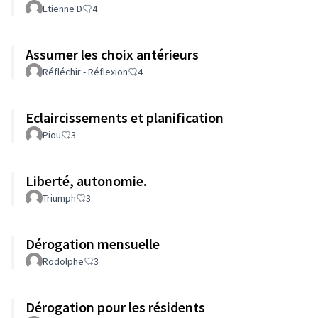
Etienne D
4
Assumer les choix antérieurs
Réfléchir - Réflexion
4
Eclaircissements et planification
Piou
3
Liberté, autonomie.
Triumph
3
Dérogation mensuelle
Rodolphe
3
Dérogation pour les résidents