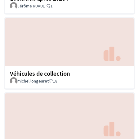
Jérôme RUAULT
1
Véhicules de collection
michel longearet
18