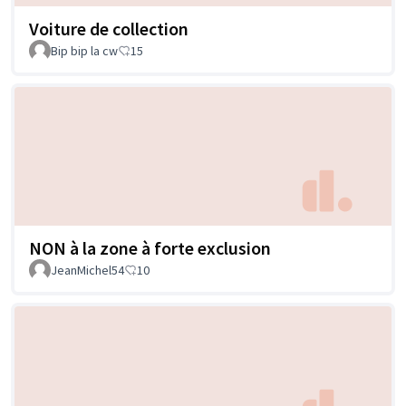
Voiture de collection
Bip bip la cw
15
NON à la zone à forte exclusion
JeanMichel54
10