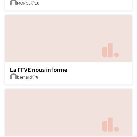
MONGE
10
La FFVE nous informe
bernard
8