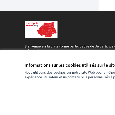
Bienvenue sur la plate-forme participative de Je participe 
Métropole du Grand Nancy .
Construisons une société plus ouverte, transparente et
collaborative.
Informations sur les cookies utilisés sur le si
Rejoignez le mouvement, participez et décidez, ensemble
Nous utilisons des cookies sur notre site Web pour amélio
expérience utilisateur et un contenu plus personnalisés à 
Conditions d'utilisation
Paramètres des cookies