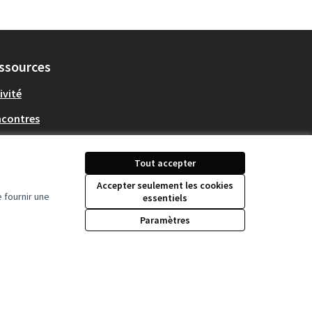
ssources
ivité
ncontres
écharger les fichiers
en Data
Tout accepter
Accepter seulement les cookies
 fournir une
essentiels
Paramètres
Licence Creative Comm
(Lien externe)