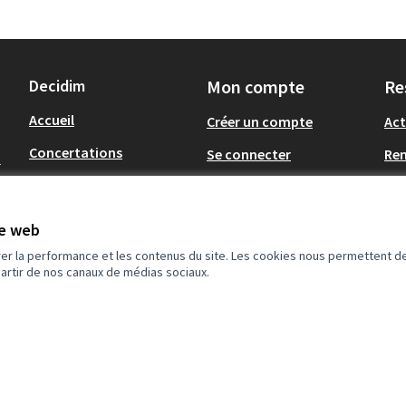
Decidim
Mon compte
Re
Accueil
Créer un compte
Act
Concertations
Se connecter
Re
-
Métropole du Grand
Tél
Nancy
Op
te web
.
Communes du Grand
Nancy
rer la performance et les contenus du site. Les cookies nous permettent de
partir de nos canaux de médias sociaux.