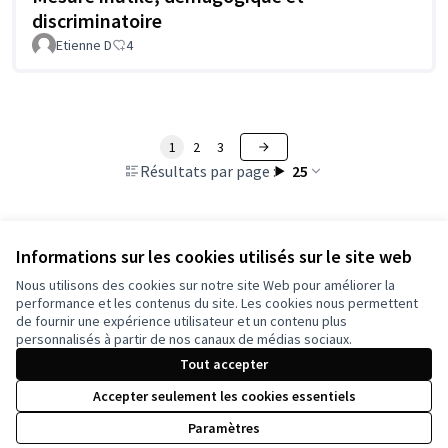
discriminatoire
Etienne D
4
1
2
3
Résultats par page :
25
Informations sur les cookies utilisés sur le site web
Voir toutes les propositions retirées
Nous utilisons des cookies sur notre site Web pour améliorer la
performance et les contenus du site. Les cookies nous permettent
de fournir une expérience utilisateur et un contenu plus
Conditions d'utilisation
personnalisés à partir de nos canaux de médias sociaux.
Paramètres des cookies
Tout accepter
Accepter seulement les cookies essentiels
Licence Cre
(Lien extern
Paramètres
(Lien externe)
Site réalisé grâce au
logiciel libre Decidim
.