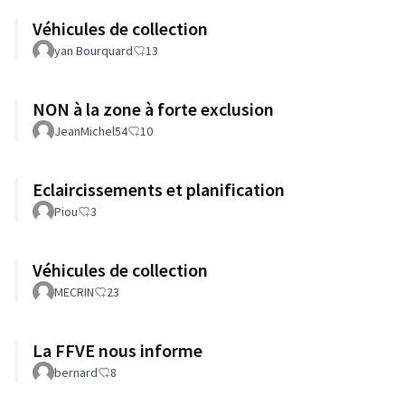
Véhicules de collection
yan Bourquard
13
NON à la zone à forte exclusion
JeanMichel54
10
Eclaircissements et planification
Piou
3
Véhicules de collection
MECRIN
23
La FFVE nous informe
bernard
8