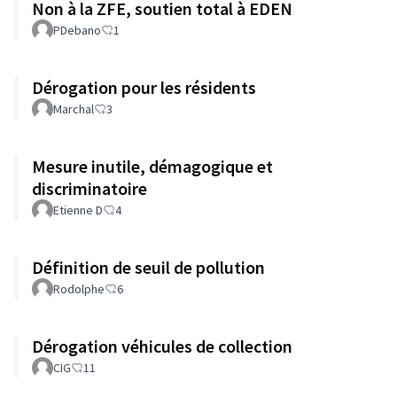
Non à la ZFE, soutien total à EDEN
PDebano
1
Dérogation pour les résidents
Marchal
3
Mesure inutile, démagogique et
discriminatoire
Etienne D
4
Définition de seuil de pollution
Rodolphe
6
Dérogation véhicules de collection
CIG
11