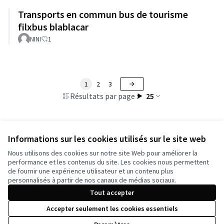
Transports en commun bus de tourisme
filxbus blablacar
NINI
1
1
2
3
Résultats par page :
25
Informations sur les cookies utilisés sur le site web
Voir toutes les propositions retirées
Nous utilisons des cookies sur notre site Web pour améliorer la
performance et les contenus du site. Les cookies nous permettent
de fournir une expérience utilisateur et un contenu plus
Conditions d'utilisation
personnalisés à partir de nos canaux de médias sociaux.
Paramètres des cookies
Tout accepter
Accepter seulement les cookies essentiels
Licence Cre
(Lien extern