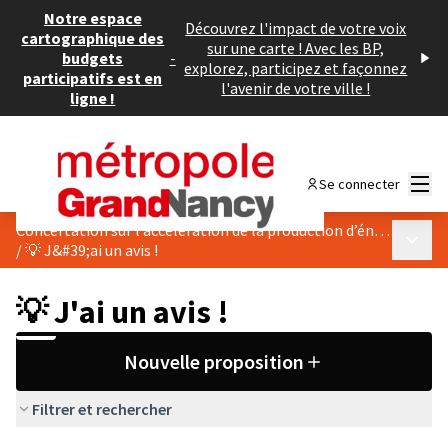
Notre espace
Découvrez l'impact de votre voix
cartographique des
sur une carte ! Avec les BP,
budgets
-
explorez, participez et façonnez
participatifs est en
l'avenir de votre ville !
ligne !
Menu
Se connecter
Concertation sur l’accélération de la production d’énergies renouvelables de Pulnoy
Menu p
/
💡 J&#39;ai un avis !
💡 J'ai un avis !
Nouvelle proposition
Filtrer et rechercher