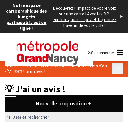
Notre espace
Découvrez l'impact de votre voix
cartographique des
sur une carte ! Avec les BP,
budgets
-
explorez, participez et façonnez
participatifs est en
l'avenir de votre ville !
ligne !
Menu
Se connecter
Concertation sur l’accélération de la production d’énergies renouvelables de Pulnoy
Menu p
/
💡 J&#39;ai un avis !
💡 J'ai un avis !
Nouvelle proposition
Filtrer et rechercher