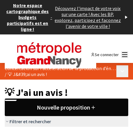
Notre espace
Découvrez l'impact de votre voix
cartographique des
sur une carte ! Avec les BP,
budgets
-
explorez, participez et façonnez
participatifs est en
l'avenir de votre ville !
ligne !
Menu
Se connecter
Concertation sur l’accélération de la production d’énergies renouvelables de Pulnoy
Menu p
/
💡 J&#39;ai un avis !
💡 J'ai un avis !
Nouvelle proposition
Filtrer et rechercher