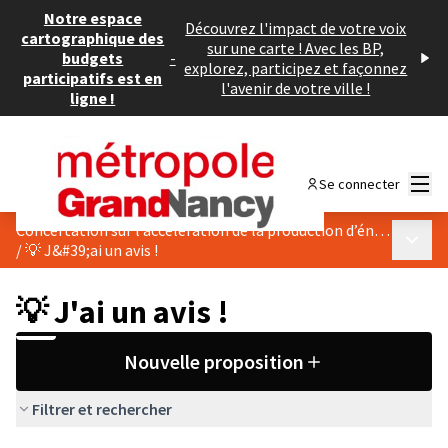
Notre espace
Découvrez l'impact de votre voix
cartographique des
sur une carte ! Avec les BP,
budgets
-
explorez, participez et façonnez
participatifs est en
l'avenir de votre ville !
ligne !
Menu
Se connecter
Concertation sur l’accélération de la production d’énergies renouvelables de Pulnoy
Menu p
/
💡 J&#39;ai un avis !
💡 J'ai un avis !
Nouvelle proposition
Filtrer et rechercher